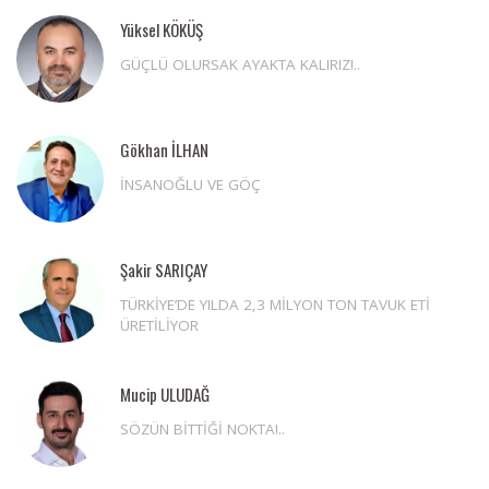
Yüksel KÖKÜŞ
GÜÇLÜ OLURSAK AYAKTA KALIRIZ!..
Gökhan İLHAN
İNSANOĞLU VE GÖÇ
Şakir SARIÇAY
TÜRKİYE’DE YILDA 2,3 MİLYON TON TAVUK ETİ
ÜRETİLİYOR
Mucip ULUDAĞ
SÖZÜN BİTTİĞİ NOKTA!..