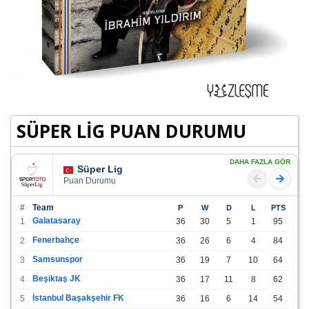
SÜPER LİG PUAN DURUMU
DAHA FAZLA GÖR
Süper Lig
Puan Durumu
#
Team
P
W
D
L
PTS
Galatasaray
1
36
30
5
1
95
Fenerbahçe
2
36
26
6
4
84
Samsunspor
3
36
19
7
10
64
Beşiktaş JK
4
36
17
11
8
62
İstanbul Başakşehir FK
5
36
16
6
14
54