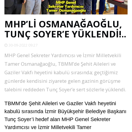
SPOR
MHP’Lİ OSMANAĞAOĞLU,
DÜNYA
TUNÇ SOYER’E YÜKLENDİ!..
VİDEO
30-09-2022 09:27
MHP Genel Sekreter Yardımcısı ve İzmir Milletvekili
GALERİ
Tamer Osmanağaoğlu, TBMM’de Şehit Aileleri ve
Gaziler Vakfı heyetini kabulü sırasında; geçtiğimiz
YAZARLAR
günlerde kendisini ziyarete gelen gazinin görüşme
talebini reddeden Tunç Soyer’e sert sözlerle yüklendi.
RESMİ
REKLAMLAR
TBMM’de Şehit Aileleri ve Gaziler Vakfı heyetini
kabulü sırasında İzmir Büyükşehir Belediye Başkanı
Tunç Soyer’i hedef alan MHP Genel Sekreter
Yardımcısı ve İzmir Milletvekili Tamer