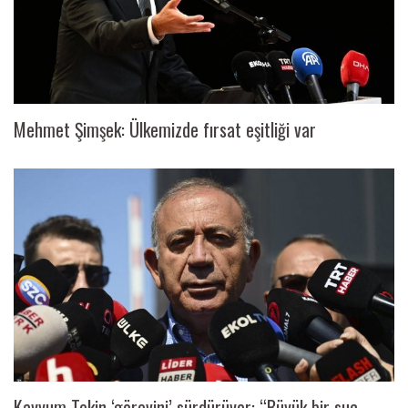
Mehmet Şimşek: Ülkemizde fırsat eşitliği var
Kayyum Tekin ‘görevini’ sürdürüyor: “Büyük bir suç