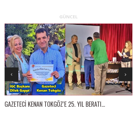
GÜNCEL
GAZETECİ KENAN TOKGÖZ’E 25. YIL BERATI…
İl