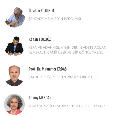
İbrahim YILDIRIM
ŞEHZADE MEHMED’İN BEDDUASI
Kenan TOKGÖZ
VEFA VE ADANMIŞLIK: YENİDEN İBADETE AÇILAN
KEMERALTI CAMİİ ÜZERİNE BİR GÖNÜL YAZISI...
Prof. Dr. Muammer ERBAŞ
İBADETİ DEĞERLER ÜZERİNDEN OKUMAK...
Tümay MERCAN
İZMİR'DE SAĞLIK SERBEST BÖLGESİ OLUR MU?