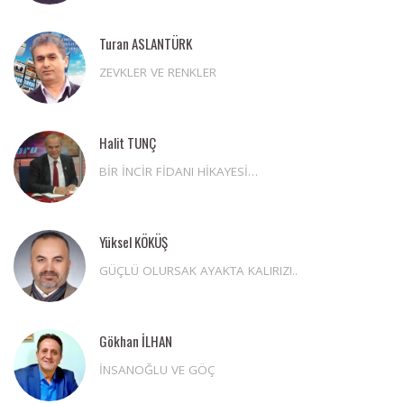
Turan ASLANTÜRK
ZEVKLER VE RENKLER
Halit TUNÇ
BİR İNCİR FİDANI HİKAYESİ…
Yüksel KÖKÜŞ
GÜÇLÜ OLURSAK AYAKTA KALIRIZ!..
Gökhan İLHAN
İNSANOĞLU VE GÖÇ