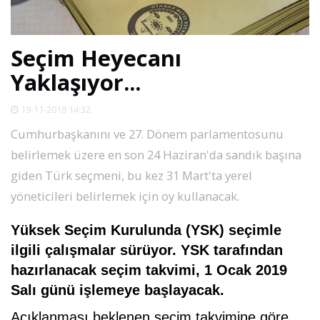
SPOR
Seçim Heyecanı
DÜNYA
Yaklaşıyor...
VİDEO
19-11-2018 14:32
Cumhurbaşkanını ve 27. Dönem parlamentosunu
GALERİ
belirlemek üzere en son 24 Haziran'da sandık başına
giden Türk seçmeni, bu kez 31 Mart'ta yerel
YAZARLAR
yöneticileri belirlemek için oy kullanacak.
Yüksek Seçim Kurulunda (YSK) seçimle
RESMİ
REKLAMLAR
ilgili çalışmalar sürüyor. YSK tarafından
hazırlanacak seçim takvimi, 1 Ocak 2019
Salı günü işlemeye başlayacak.
Açıklanması beklenen seçim takvimine göre,