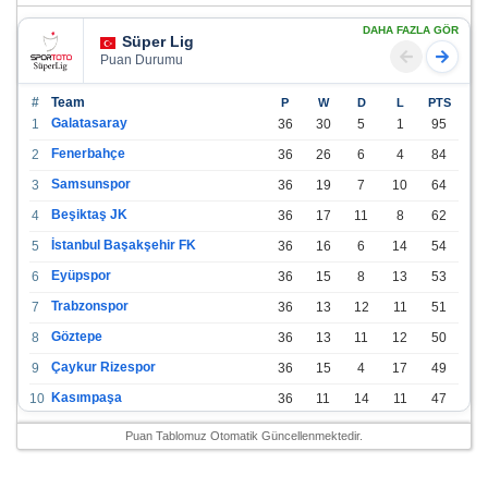
DAHA FAZLA GÖR
Süper Lig
Puan Durumu
#
Team
P
W
D
L
PTS
Galatasaray
1
36
30
5
1
95
Fenerbahçe
2
36
26
6
4
84
Samsunspor
3
36
19
7
10
64
Beşiktaş JK
4
36
17
11
8
62
İstanbul Başakşehir FK
5
36
16
6
14
54
Eyüpspor
6
36
15
8
13
53
Trabzonspor
7
36
13
12
11
51
Göztepe
8
36
13
11
12
50
Çaykur Rizespor
9
36
15
4
17
49
Kasımpaşa
10
36
11
14
11
47
Konyaspor
11
36
13
7
16
46
Puan Tablomuz Otomatik Güncellenmektedir.
Gazişehir Gaziantep FK
12
36
12
9
15
45