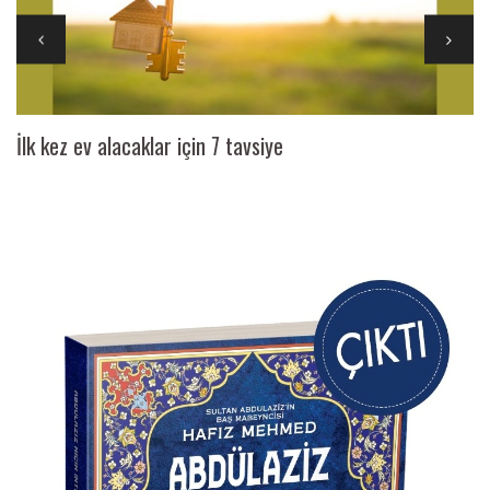
İlk kez ev alacaklar için 7 tavsiye
Ai