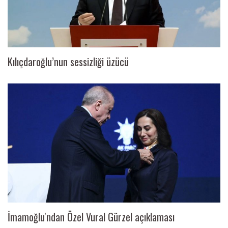
Kılıçdaroğlu’nun sessizliği üzücü
İmamoğlu'ndan Özel Vural Gürzel açıklaması