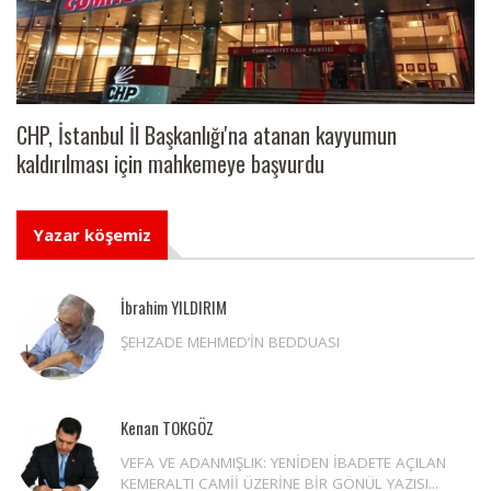
CHP, İstanbul İl Başkanlığı'na atanan kayyumun
kaldırılması için mahkemeye başvurdu
Yazar köşemiz
İbrahim YILDIRIM
ŞEHZADE MEHMED’İN BEDDUASI
Kenan TOKGÖZ
VEFA VE ADANMIŞLIK: YENİDEN İBADETE AÇILAN
KEMERALTI CAMİİ ÜZERİNE BİR GÖNÜL YAZISI...