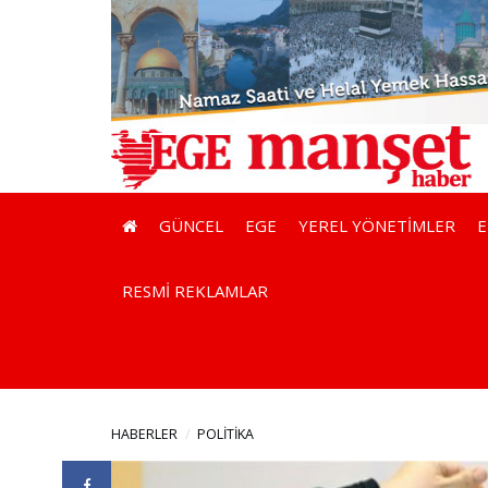
GÜNCEL
EGE
YEREL YÖNETİMLER
RESMİ REKLAMLAR
HABERLER
POLİTİKA