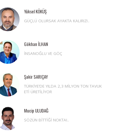
Yüksel KÖKÜŞ
GÜÇLÜ OLURSAK AYAKTA KALIRIZ!..
Gökhan İLHAN
İNSANOĞLU VE GÖÇ
Şakir SARIÇAY
TÜRKİYE’DE YILDA 2,3 MİLYON TON TAVUK
ETİ ÜRETİLİYOR
Mucip ULUDAĞ
SÖZÜN BİTTİĞİ NOKTA!..