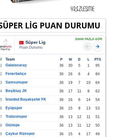
SÜPER LİG PUAN DURUMU
DAHA FAZLA GÖR
Süper Lig
Puan Durumu
#
Team
P
W
D
L
PTS
Galatasaray
1
36
30
5
1
95
Fenerbahçe
2
36
26
6
4
84
Samsunspor
3
36
19
7
10
64
Beşiktaş JK
4
36
17
11
8
62
İstanbul Başakşehir FK
5
36
16
6
14
54
Eyüpspor
6
36
15
8
13
53
Trabzonspor
7
36
13
12
11
51
Göztepe
8
36
13
11
12
50
Çaykur Rizespor
9
36
15
4
17
49