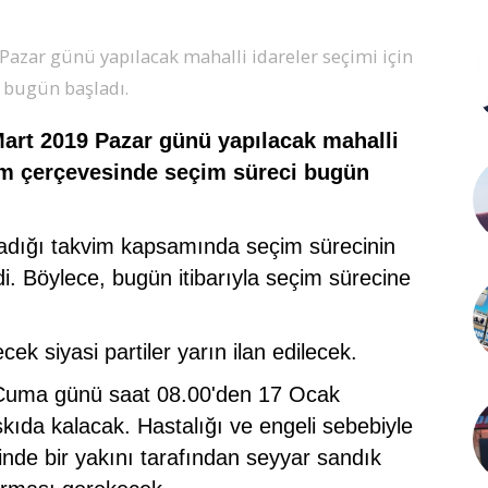
azar günü yapılacak mahalli idareler seçimi için
i bugün başladı.
rt 2019 Pazar günü yapılacak mahalli
kvim çerçevesinde seçim süreci bugün
dığı takvim kapsamında seçim sürecinin
i. Böylece, bugün itibarıyla seçim sürecine
ek siyasi partiler yarın ilan edilecek.
ak Cuma günü saat 08.00'den 17 Ocak
ıda kalacak. Hastalığı ve engeli sebebiyle
inde bir yakını tarafından seyyar sandık