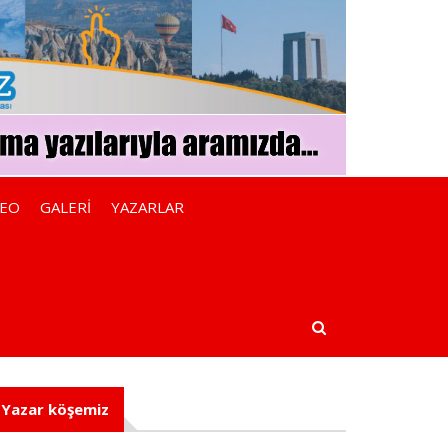
DEO
GALERİ
YAZARLAR
Yazar köşemiz