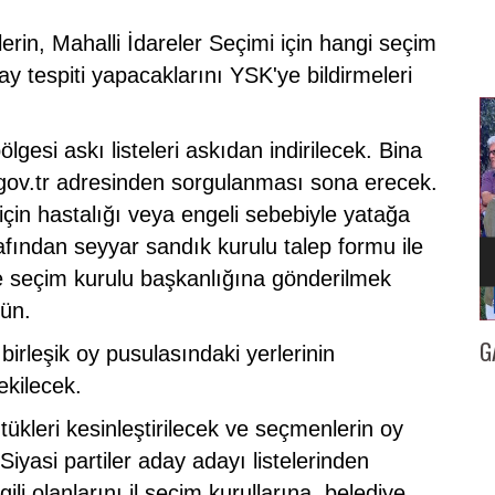
rin, Mahalli İdareler Seçimi için hangi seçim
ay tespiti yapacaklarını YSK'ye bildirmeleri
esi askı listeleri askıdan indirilecek. Bina
gov.tr adresinden sorgulanması sona erecek.
için hastalığı veya engeli sebebiyle yatağa
afından seyyar sandık kurulu talep formu ile
çe seçim kurulu başkanlığına gönderilmek
gün.
İZMİR
GAZETECİ KENAN TOKGÖZ’E 25. YIL BERATI…
İl
birleşik oy pusulasındaki yerlerinin
ekilecek.
leri kesinleştirilecek ve seçmenlerin oy
Siyasi partiler aday adayı listelerinden
ili olanlarını il seçim kurullarına, belediye