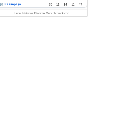
Kasımpaşa
10
36
11
14
11
47
Konyaspor
11
36
13
7
16
46
Puan Tablomuz Otomatik Güncellenmektedir.
Gazişehir Gaziantep FK
12
36
12
9
15
45
Alanyaspor
13
36
12
9
15
45
Kayserispor
14
36
11
12
13
45
Antalyaspor
15
36
12
8
16
44
Bodrumspor
16
36
9
10
17
37
Sivasspor
17
36
9
8
19
35
Hatayspor
18
36
6
8
22
26
Adana Demirspor
19
36
3
5
28
14