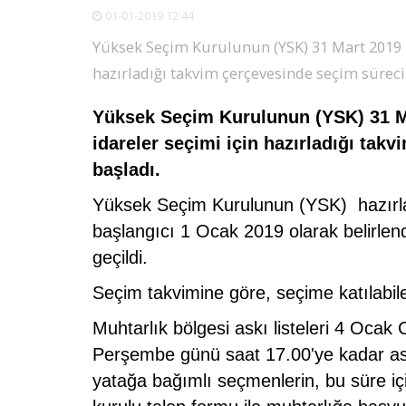
01-01-2019 12:44
Yüksek Seçim Kurulunun (YSK) 31 Mart 2019 P
hazırladığı takvim çerçevesinde seçim sürec
Yüksek Seçim Kurulunun (YSK) 31 Ma
idareler seçimi için hazırladığı ta
başladı.
Yüksek Seçim Kurulunun (YSK) hazırla
başlangıcı 1 Ocak 2019 olarak belirlend
geçildi.
Seçim takvimine göre, seçime katılabilec
Muhtarlık bölgesi askı listeleri 4 Oc
Perşembe günü saat 17.00'ye kadar ask
yatağa bağımlı seçmenlerin, bu süre iç