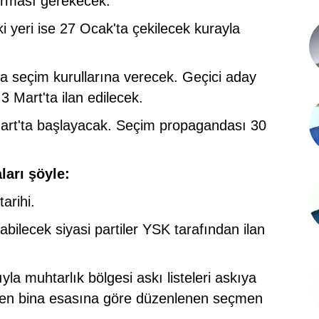
vurması gerekecek.
ki yeri ise 27 Ocak'ta çekilecek kurayla
t'ta seçim kurullarına verecek. Geçici aday
 3 Mart'ta ilan edilecek.
art'ta başlayacak. Seçim propagandası 30
arı şöyle:
arihi.
ilecek siyasi partiler YSK tarafından ilan
la muhtarlık bölgesi askı listeleri askıya
nden bina esasına göre düzenlenen seçmen