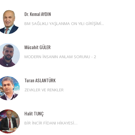
Dr. Kemal AYDIN
BM SAĞLIKLI YAŞLANMA ON YILI GİRİŞİMİ...
Mücahit GÜLER
MODERN İNSANIN ANLAM SORUNU - 2
Turan ASLANTÜRK
ZEVKLER VE RENKLER
Halit TUNÇ
BİR İNCİR FİDANI HİKAYESİ…