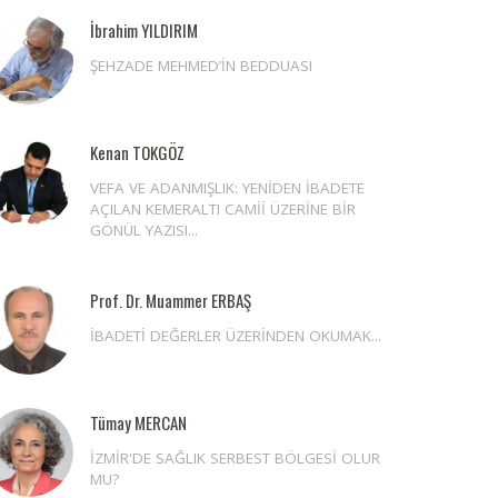
İbrahim YILDIRIM
ŞEHZADE MEHMED’İN BEDDUASI
Kenan TOKGÖZ
VEFA VE ADANMIŞLIK: YENİDEN İBADETE
AÇILAN KEMERALTI CAMİİ ÜZERİNE BİR
GÖNÜL YAZISI...
Prof. Dr. Muammer ERBAŞ
İBADETİ DEĞERLER ÜZERİNDEN OKUMAK...
Tümay MERCAN
İZMİR'DE SAĞLIK SERBEST BÖLGESİ OLUR
MU?