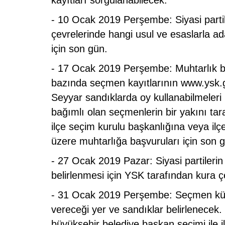
kayıtları sorgulanabilecek.
- 10 Ocak 2019 Perşembe: Siyasi partile
çevrelerinde hangi usul ve esaslarla ad
için son gün.
- 17 Ocak 2019 Perşembe: Muhtarlık bölg
bazında seçmen kayıtlarının www.ysk.
Seyyar sandıklarda oy kullanabilmeleri 
bağımlı olan seçmenlerin bir yakını tar
ilçe seçim kurulu başkanlığına veya il
üzere muhtarlığa başvuruları için son 
ARAŞTIRMACILARININ
MAVİ YILDIZ TURİZM VE HAZIR TUR’A 
- 27 Ocak 2019 Pazar: Siyasi partilerin 
TURİZM FUARI’NDA BÜYÜK İLGİ
belirlenmesi için YSK tarafından kura ç
- 31 Ocak 2019 Perşembe: Seçmen kütük
vereceği yer ve sandıklar belirlenecek. 
büyükşehir belediye başkan seçimi ile ilg