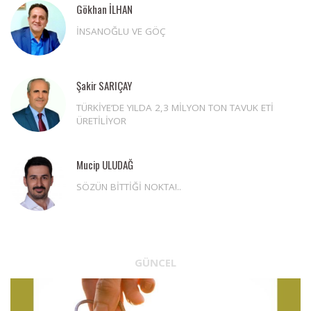
Gökhan İLHAN
İNSANOĞLU VE GÖÇ
Şakir SARIÇAY
TÜRKİYE’DE YILDA 2,3 MİLYON TON TAVUK ETİ
ÜRETİLİYOR
Mucip ULUDAĞ
SÖZÜN BİTTİĞİ NOKTA!..
GÜNCEL