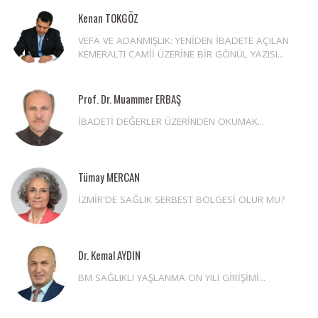
Kenan TOKGÖZ
VEFA VE ADANMIŞLIK: YENİDEN İBADETE AÇILAN
KEMERALTI CAMİİ ÜZERİNE BİR GÖNÜL YAZISI...
Prof. Dr. Muammer ERBAŞ
İBADETİ DEĞERLER ÜZERİNDEN OKUMAK...
Tümay MERCAN
İZMİR'DE SAĞLIK SERBEST BÖLGESİ OLUR MU?
Dr. Kemal AYDIN
BM SAĞLIKLI YAŞLANMA ON YILI GİRİŞİMİ...