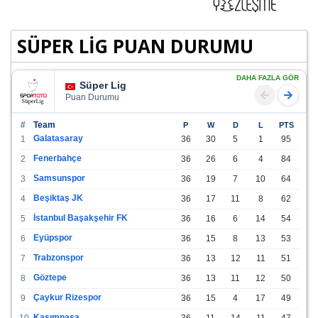
SÜPER LİG PUAN DURUMU
DAHA FAZLA GÖR
Süper Lig
Puan Durumu
#
Team
P
W
D
L
PTS
Galatasaray
1
36
30
5
1
95
Fenerbahçe
2
36
26
6
4
84
Samsunspor
3
36
19
7
10
64
Beşiktaş JK
4
36
17
11
8
62
İstanbul Başakşehir FK
5
36
16
6
14
54
Eyüpspor
6
36
15
8
13
53
Trabzonspor
7
36
13
12
11
51
Göztepe
8
36
13
11
12
50
Çaykur Rizespor
9
36
15
4
17
49
Kasımpaşa