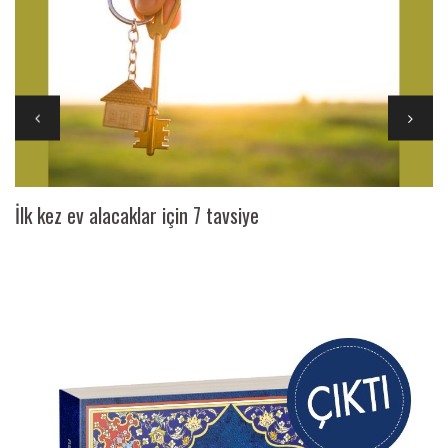
İlk kez ev alacaklar için 7 tavsiye
Ai