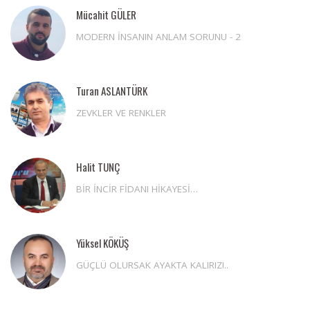
Mücahit GÜLER
MODERN İNSANIN ANLAM SORUNU - 2
Turan ASLANTÜRK
ZEVKLER VE RENKLER
Halit TUNÇ
BİR İNCİR FİDANI HİKAYESİ…
Yüksel KÖKÜŞ
GÜÇLÜ OLURSAK AYAKTA KALIRIZ!..