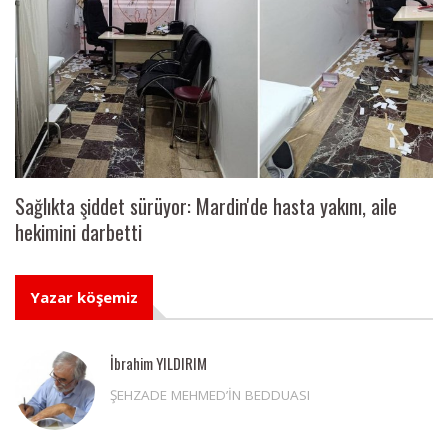
Sağlıkta şiddet sürüyor: Mardin'de hasta yakını, aile
hekimini darbetti
Yazar köşemiz
İbrahim YILDIRIM
ŞEHZADE MEHMED’İN BEDDUASI