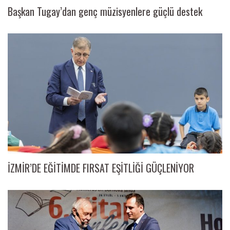
Başkan Tugay’dan genç müzisyenlere güçlü destek
İZMİR’DE EĞİTİMDE FIRSAT EŞİTLİĞİ GÜÇLENİYOR