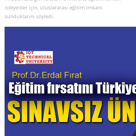
SPOR
isteyenler için, uluslararası eğitim imkanı
sunduklarını söyledi.
DÜNYA
VİDEO
GALERİ
YAZARLAR
RESMİ
REKLAMLAR