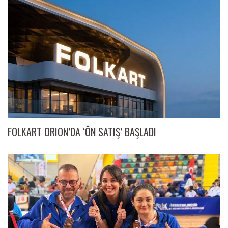
FOLKART ORION’DA ‘ÖN SATIŞ’ BAŞLADI