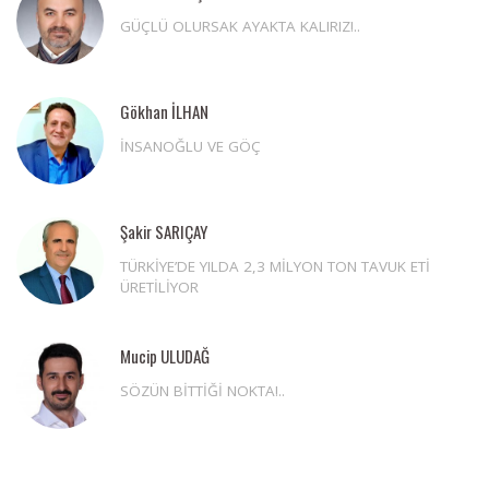
GÜÇLÜ OLURSAK AYAKTA KALIRIZ!..
Gökhan İLHAN
İNSANOĞLU VE GÖÇ
Şakir SARIÇAY
TÜRKİYE’DE YILDA 2,3 MİLYON TON TAVUK ETİ
ÜRETİLİYOR
Mucip ULUDAĞ
SÖZÜN BİTTİĞİ NOKTA!..