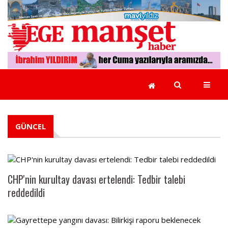
GÜNCEL
EGE
YEREL
YÖNETİMLER
GÜNCEL
EKONOMİ
CHP'nin kurultay davası ertelendi: Tedbir talebi
POLİTİKA
reddedildi
RÖPORTAJLAR