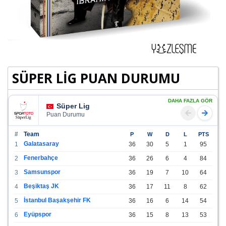
SÜPER LİG PUAN DURUMU
DAHA FAZLA GÖR
Süper Lig
Puan Durumu
#
Team
P
W
D
L
PTS
Galatasaray
1
36
30
5
1
95
Fenerbahçe
2
36
26
6
4
84
Samsunspor
3
36
19
7
10
64
Beşiktaş JK
4
36
17
11
8
62
İstanbul Başakşehir FK
5
36
16
6
14
54
Eyüpspor
6
36
15
8
13
53