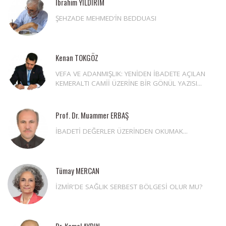
İbrahim YILDIRIM
ŞEHZADE MEHMED’İN BEDDUASI
Kenan TOKGÖZ
VEFA VE ADANMIŞLIK: YENİDEN İBADETE AÇILAN
KEMERALTI CAMİİ ÜZERİNE BİR GÖNÜL YAZISI...
Prof. Dr. Muammer ERBAŞ
İBADETİ DEĞERLER ÜZERİNDEN OKUMAK...
Tümay MERCAN
İZMİR'DE SAĞLIK SERBEST BÖLGESİ OLUR MU?
Dr. Kemal AYDIN