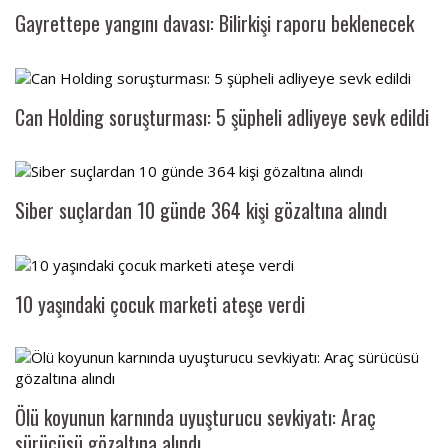
Gayrettepe yangını davası: Bilirkişi raporu beklenecek
SPOR
DÜNYA
Can Holding soruşturması: 5 şüpheli adliyeye sevk edildi
VİDEO
GALERİ
Siber suçlardan 10 günde 364 kişi gözaltına alındı
YAZARLAR
10 yaşındaki çocuk marketi ateşe verdi
RESMİ
REKLAMLAR
Ölü koyunun karnında uyuşturucu sevkiyatı: Araç
sürücüsü gözaltına alındı