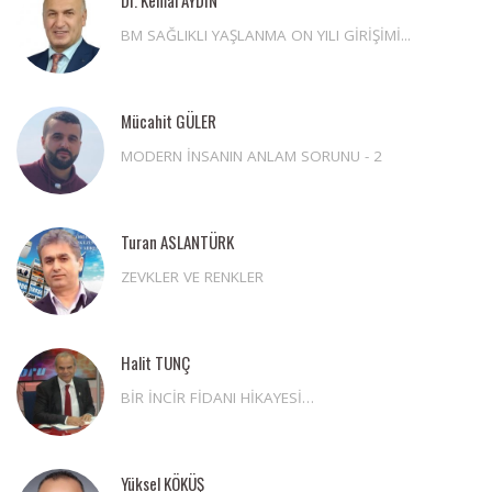
BM SAĞLIKLI YAŞLANMA ON YILI GİRİŞİMİ...
Mücahit GÜLER
MODERN İNSANIN ANLAM SORUNU - 2
Turan ASLANTÜRK
ZEVKLER VE RENKLER
Halit TUNÇ
BİR İNCİR FİDANI HİKAYESİ…
Yüksel KÖKÜŞ