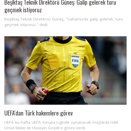
Beşiktaş Teknik Direktörü Güneş: Galip gelerek turu
geçmek istiyoruz
Beşiktaş Teknik Direktörü Güneş, "Sahamızda galip gelerek, turu
geçmek istiyoruz." dedi.
UEFA'dan Türk hakemlere görev
UEFA bu hafta UEFA Avrupa Liginde oynanacak maçlarda Halil
Umut Meler ile Hüseyin Göçek'e görev verdi.