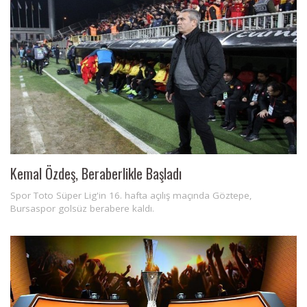
Kemal Özdeş, Beraberlikle Başladı
Spor Toto Süper Lig'in 16. hafta açılış maçında Göztepe,
Bursaspor golsüz berabere kaldı.