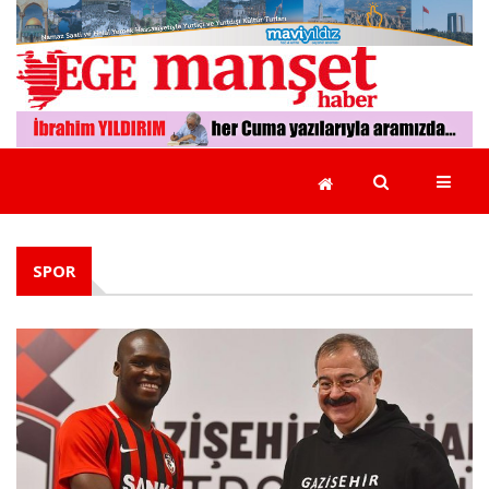
GÜNCEL
EGE
YEREL
YÖNETİMLER
SPOR
EKONOMİ
POLİTİKA
RÖPORTAJLAR