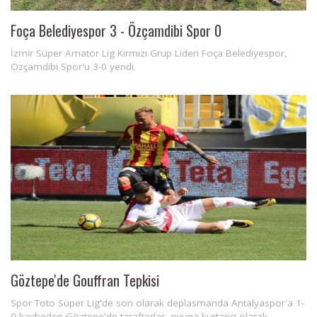
Foça Belediyespor 3 - Özçamdibi Spor 0
İzmir Süper Amatör Lig Kırmızı Grup Lideri Foça Belediyespor,
Özçamdibi Spor'u 3-0 yendi.
Göztepe'de Gouffran Tepkisi
Spor Toto Süper Lig'de son olarak deplasmanda Antalyaspor'a 1-
0 kaybeden Göztepe'de taraftarlar, oyuna kurtarıcı olarak