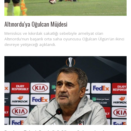
Altınordu'ya Oğulcan Müjdesi
Menisküs ve kıkırdak sakatlığı sebebiyle ameliyat olan
Altınordu'nun başarılı orta saha oyuncusu Oğulcan Ülgün'ün ikinci
devreye yetişeceği açıklandı.