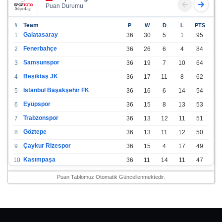
Puan Durumu
#
Team
P
W
D
L
PTS
Galatasaray
1
36
30
5
1
95
Fenerbahçe
2
36
26
6
4
84
Samsunspor
3
36
19
7
10
64
Beşiktaş JK
4
36
17
11
8
62
İstanbul Başakşehir FK
5
36
16
6
14
54
Eyüpspor
6
36
15
8
13
53
Trabzonspor
7
36
13
12
11
51
Göztepe
8
36
13
11
12
50
Çaykur Rizespor
9
36
15
4
17
49
Kasımpaşa
10
36
11
14
11
47
Konyaspor
11
36
13
7
16
46
Puan Tablomuz Otomatik Güncellenmektedir.
Gazişehir Gaziantep FK
12
36
12
9
15
45
Alanyaspor
13
36
12
9
15
45
Kayserispor
14
36
11
12
13
45