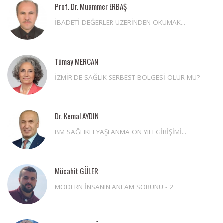
Prof. Dr. Muammer ERBAŞ
İBADETİ DEĞERLER ÜZERİNDEN OKUMAK...
Tümay MERCAN
İZMİR'DE SAĞLIK SERBEST BÖLGESİ OLUR MU?
Dr. Kemal AYDIN
BM SAĞLIKLI YAŞLANMA ON YILI GİRİŞİMİ...
Mücahit GÜLER
MODERN İNSANIN ANLAM SORUNU - 2