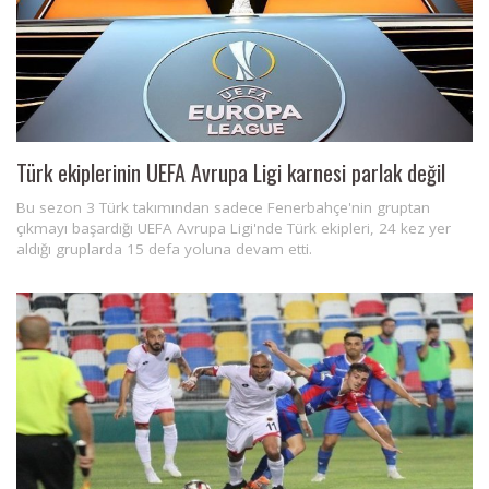
Türk ekiplerinin UEFA Avrupa Ligi karnesi parlak değil
Bu sezon 3 Türk takımından sadece Fenerbahçe'nin gruptan
çıkmayı başardığı UEFA Avrupa Ligi'nde Türk ekipleri, 24 kez yer
aldığı gruplarda 15 defa yoluna devam etti.