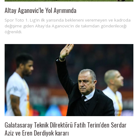
Altay Aganovic'le Yol Ayrımında
Spor Toto 1. Lig'in ilk yarısında bekleneni veremeyen ve kadroda
değişime giden Altay'da Aganovic'in de takımdan gönderileceği
öğrenildi.
Galatasaray Teknik Dilrektörü Fatih Terim'den Serdar
Aziz ve Eren Derdiyok kararı