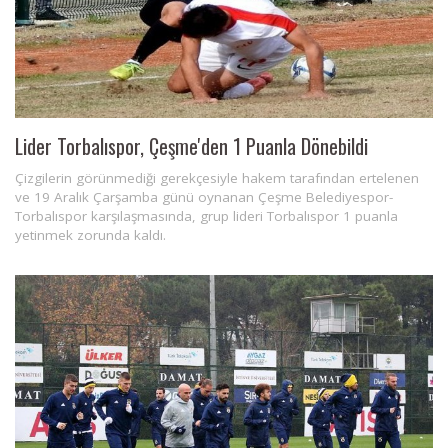
Lider Torbalıspor, Çeşme'den 1 Puanla Dönebildi
Çizgilerin görünmediği gerekçesiyle hakem tarafından ertelenen
ve 19 Aralık Çarşamba günü oynanan Çeşme Belediyespor-
Torbalıspor karşılaşmasında, grup lideri Torbalıspor 1 puanla
yetinmek zorunda kaldı.