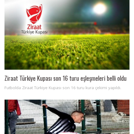
Ziraat Türkiye Kupası son 16 turu eşleşmeleri belli oldu
Futbolda Ziraat Türkiye Kupası son 16 turu kura çekimi yapıldı.