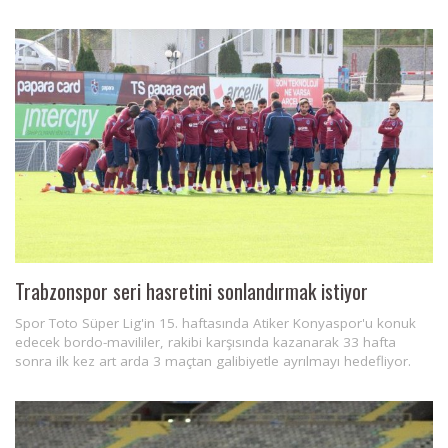
Trabzonspor seri hasretini sonlandırmak istiyor
Spor Toto Süper Lig'in 15. haftasında Atiker Konyaspor'u konuk
edecek bordo-mavililer, rakibi karşısında kazanarak 33 hafta
sonra ilk kez art arda 3 maçtan galibiyetle ayrılmayı hedefliyor.