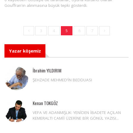
Gouffran'ın alınmasına büyük tepki gösterdi.
3
4
5
6
7
Yazar köşemiz
İbrahim YILDIRIM
ŞEHZADE MEHMED’İN BEDDUASI
Kenan TOKGÖZ
VEFA VE ADANMIŞLIK: YENİDEN İBADETE AÇILAN
KEMERALTI CAMİİ ÜZERİNE BİR GÖNÜL YAZISI...