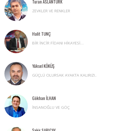
Turan ASLANTÜRK
ZEVKLER VE RENKLER
Halit TUNÇ
BİR İNCİR FİDANI HİKAYESİ…
Yüksel KÖKÜŞ
GÜÇLÜ OLURSAK AYAKTA KALIRIZ!..
Gökhan İLHAN
İNSANOĞLU VE GÖÇ
Şakir SARIÇAY