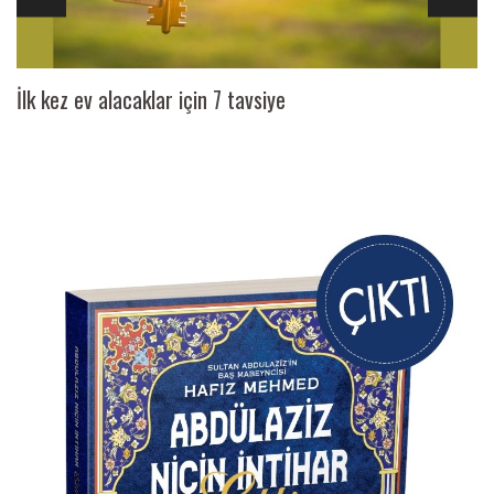
İlk kez ev alacaklar için 7 tavsiye
Ai