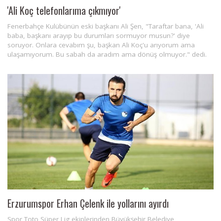
'Ali Koç telefonlarıma çıkmıyor'
Fenerbahçe Kulübünün eski başkanı Ali Şen, "Taraftar bana, 'Ali
baba, başkanı arayıp bu durumları sormuyor musun?' diye
soruyor. Onlara cevabım şu, başkan Ali Koç'u arıyorum ama
ulaşamıyorum. Bu sabah da aradım ama dönüş olmuyor." dedi.
Erzurumspor Erhan Çelenk ile yollarını ayırdı
Spor Toto Süper Lig ekiplerinden Büyükşehir Belediye