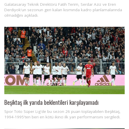
Galatasaray Teknik Direktörü Fatih Terim, Serdar Aziz ve Eren
Derdiyok'un sezonun geri kalan kısmında kadro planlamalarında
olmadığını açıkladı.
Beşiktaş ilk yarıda beklentileri karşılayamadı
Spor Toto Süper Lig'de bu sezon 26 puan toplayabilen Beşiktaş,
1994-1995'ten beri en kötü ikinci ilk yarı performansını sergiledi.