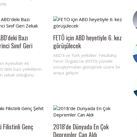
rtti.
BD'deki Bazı
FETÖ için ABD heyetiyle 6. kez
irinci Sınıf Geri
görüşülecek
ABD'li ve Türk yetkililer, Fetullahçı
Terör Örgütü'ne (FETÖ) yönelik
deri Ayetullah Ali
soruşturmaları görüşmek üzere bir
deki bazı yetkililerin
araya geliyor.
geri zekalı olduğunu
 Filistinli Genç
2018'de Dünyada En Çok
Depremler Can Aldı