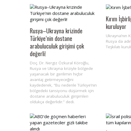
Kırım İşbirli
kuruluyor
Rusya–Ukrayna krizinde
Ukrayna’nın K
Türkiye’nin dostane
Rusya da adım 
arabuluculuk girişimi çok
Teşkilatı kuru
değerli!
Doç. Dr. Nergiz Özkural Köroğlu,
Rusya ve Ukrayna kriziyle bölgede
yaşanacak bir gerilimin hiçbir
avantaj getirmeyeceğini
kaydederek, “Bu nedenle Türkiye’nin
bölgedeki tansiyonu düşürmek için
dostane arabuluculuk girişimleri
oldukça değerlidir.” dedi.