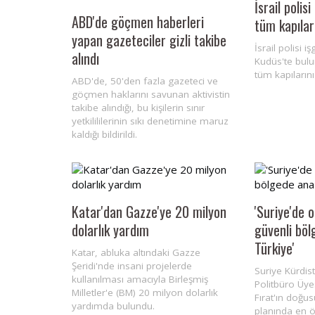
İsrail polis
ABD'de göçmen haberleri
tüm kapılar
yapan gazeteciler gizli takibe
İsrail polisi i
alındı
Kudüs'te bulu
tüm kapılarını
ABD'de, 50'den fazla gazeteci ve
göçmen haklarını savunan aktivistin
takibe alındığı, bu kişilerin sınır
yetkilililerinin sıkı denetimine maruz
kaldığı bildirildi.
Katar'dan Gazze'ye 20 milyon
'Suriye'de 
dolarlık yardım
güvenli böl
Türkiye'
Katar, abluka altındaki Gazze
Şeridi'nde insani projelerde
Suriye Kürdis
kullanılması amacıyla Birleşmiş
Politbüro Üy
Milletler'e (BM) 20 milyon dolarlık
Fırat'ın doğu
yardımda bulundu.
planında en ö