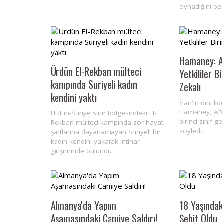
oynadığını beli
Hamaney: A
Ürdün El-Rekban mülteci
Yetkililer B
kampında Suriyeli kadın
Zekalı
kendini yaktı
İran'ın dini li
Hamaney, ABD'
Ürdün-Suriye sınır bölgesindeki El-
birinci sınıf 
Rekban mülteci kampında zor hayat
söyledi.
şartlarına dayanamayan Suriyeli bir
kadın kendini yakarak intihar
girişiminde bulundu.
Almanya'da Yapım
18 Yaşındaki
Aşamasındaki Camiye Saldırı!
Şehit Oldu