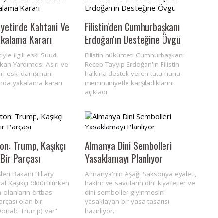
ayetinde Kahtani Ve
Filistin'den Cumhurbaşkanı
Yakalama Kararı
Erdoğan'ın Desteğine Övgü
iyle ilgili eski Suudi
Filistin hükümeti Cumhurbaşkanı
kan Yardımcısı Asiri ve
Recep Tayyip Erdoğan'ın Filistin
'in eski danışmanı
halkına destek veren tutumunu
ında yakalama kararı
memnuniyetle karşıladıklarını
açıkladı.
ton: Trump, Kaşıkçı
Almanya Dini Sembolleri
 Bir Parçası
Yasaklamayı Planlıyor
leri Bakanı Hillary
Almanya'nın Aşağı Saksonya eyaleti,
al Kaşıkçı öldürülürken
hakim ve savcıların dini kıyafetler ve
 olanların örtbas
dini semboller giyinmesini
arçası olan bir
yasaklayan bir yasa tasarısı
Donald Trump) var"
hazırlıyor.