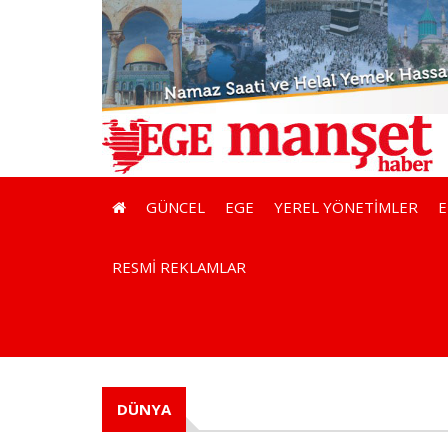
GÜNCEL
EGE
YEREL YÖNETİMLER
RESMİ REKLAMLAR
DÜNYA