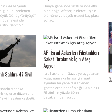
rinin Gazze Şeridi
Dünya genelinde 2018 yılında etkili
ma günü düzenlenen
olan doğal afetler, binlerce kişinin
 "Büyük Dönüş Yürüyüşü"
ölümüne ve büyük maddi kayıplara
e müdahalesinde
yol açtı.
istinli şehit oldu.
AP: İsrail Askerleri Filistinlileri
Sakat Bırakmak İçin Ateş
Açıyor
lı Saldırı: 47 Sivil
İsrail askerleri, Gazze’ye uygulanan
İZMİR
GAZETECİ KENAN TOKGÖZ’E 25. YIL BERATI…
İl
kuşatmanın kırılması için mart
ayından bu yana düzenlenen
gösterilerde hedef aldığı 10 bin 511
eyindeki Menaka
Filistinlinin yüzde 60'ını
hlı kişilerce düzenlenen
bacaklarından vurdu.
 sivil hayatını kaybetti.