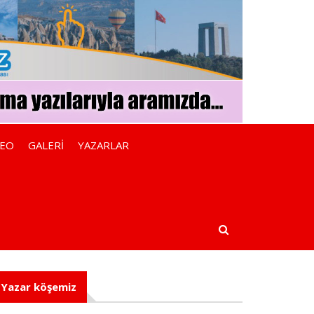
DEO
GALERİ
YAZARLAR
Yazar köşemiz