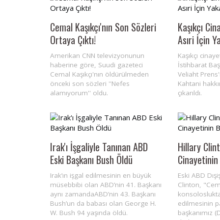
Cemal Kaşıkçı'nın Son Sözleri
Kaşıkçı Cin
Ortaya Çıktı!
Asıri İçin 
Amerikan CNN televizyonunun
Kaşıkçı cinayet
haberine göre, Suudi gazeteci
İstihbarat Baş
Cemal Kaşıkçı'nın öldürülmeden
Veliaht Prens
önceki son sözleri ''Nefes
Kahtani hakk
alamıyorum'' oldu.
çıkarıldı.
Irak'ı İşgaliyle Tanınan ABD
Hillary Clin
Eski Başkanı Bush Öldü
Cinayetinin
Irak’ın işgal edilmesinin en büyük
Eski ABD Dışiş
müsebbibi olan ABD’nin 41. Başkanı
Clinton, "Cem
aynı zamandaABD’nin 43. Başkanı
konsoloslukta
Bush’un da babası olan George H.
edilmesinin p
W. Bush 94 yaşında öldü.
başkanımız (