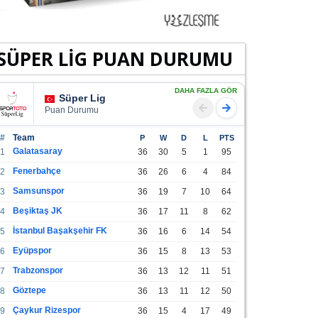
SÜPER LİG PUAN DURUMU
DAHA FAZLA GÖR
Süper Lig
Puan Durumu
#
Team
P
W
D
L
PTS
Galatasaray
1
36
30
5
1
95
Fenerbahçe
2
36
26
6
4
84
Samsunspor
3
36
19
7
10
64
Beşiktaş JK
4
36
17
11
8
62
İstanbul Başakşehir FK
5
36
16
6
14
54
Eyüpspor
6
36
15
8
13
53
Trabzonspor
7
36
13
12
11
51
Göztepe
8
36
13
11
12
50
Çaykur Rizespor
9
36
15
4
17
49