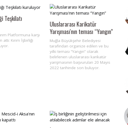
ği Teşkilatı
Uluslararası Karikatür
Yarışması'nın teması “Yangın”
ırım Platformuna karşı
attı: Kırım İşbirliği
Muğla Büyükşehir Belediyesi
luyor.
tarafından organize edilen ve bu
yılki teması “Yangın” olarak
belirlenen uluslararası karikatür
yarışmasının başvuruları 20 Mayıs
2022 tarihinde son buluyor.