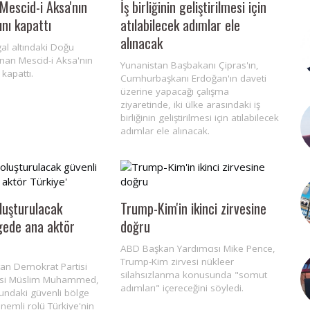
i Mescid-i Aksa'nın
İş birliğinin geliştirilmesi için
ını kapattı
atılabilecek adımlar ele
alınacak
şgal altındaki Doğu
nan Mescid-i Aksa'nın
Yunanistan Başbakanı Çipras'ın,
 kapattı.
Cumhurbaşkanı Erdoğan'ın daveti
üzerine yapacağı çalışma
ziyaretinde, iki ülke arasındaki iş
birliğinin geliştirilmesi için atılabilecek
adımlar ele alınacak.
oluşturulacak
Trump-Kim'in ikinci zirvesine
gede ana aktör
doğru
ABD Başkan Yardımcısı Mike Pence,
Trump-Kim zirvesi nükleer
tan Demokrat Partisi
silahsızlanma konusunda "somut
esi Müslim Muhammed,
adımları" içereceğini söyledi.
sundaki güvenli bölge
nemli rolü Türkiye'nin