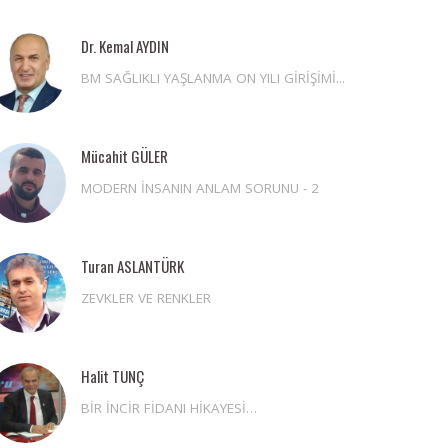
Dr. Kemal AYDIN
BM SAĞLIKLI YAŞLANMA ON YILI GİRİŞİMİ...
Mücahit GÜLER
MODERN İNSANIN ANLAM SORUNU - 2
Turan ASLANTÜRK
ZEVKLER VE RENKLER
Halit TUNÇ
BİR İNCİR FİDANI HİKAYESİ…