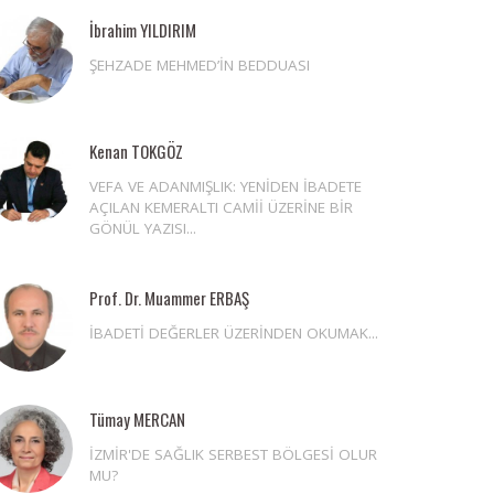
İbrahim YILDIRIM
ŞEHZADE MEHMED’İN BEDDUASI
Kenan TOKGÖZ
VEFA VE ADANMIŞLIK: YENİDEN İBADETE
AÇILAN KEMERALTI CAMİİ ÜZERİNE BİR
GÖNÜL YAZISI...
Prof. Dr. Muammer ERBAŞ
İBADETİ DEĞERLER ÜZERİNDEN OKUMAK...
Tümay MERCAN
İZMİR'DE SAĞLIK SERBEST BÖLGESİ OLUR
MU?