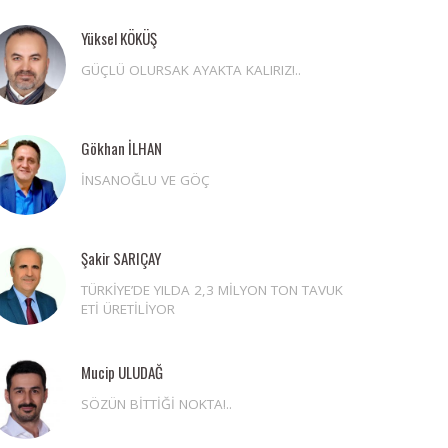
Yüksel KÖKÜŞ
GÜÇLÜ OLURSAK AYAKTA KALIRIZ!..
Gökhan İLHAN
İNSANOĞLU VE GÖÇ
Şakir SARIÇAY
TÜRKİYE’DE YILDA 2,3 MİLYON TON TAVUK
ETİ ÜRETİLİYOR
Mucip ULUDAĞ
SÖZÜN BİTTİĞİ NOKTA!..