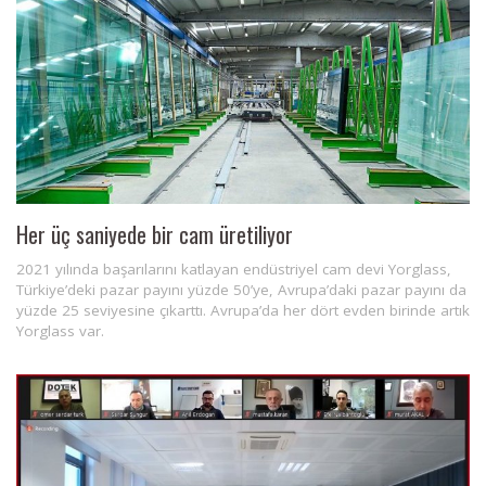
Her üç saniyede bir cam üretiliyor
2021 yılında başarılarını katlayan endüstriyel cam devi Yorglass,
Türkiye’deki pazar payını yüzde 50’ye, Avrupa’daki pazar payını da
yüzde 25 seviyesine çıkarttı. Avrupa’da her dört evden birinde artık
Yorglass var.