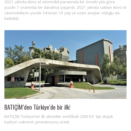
2021 yılında ikinci el otomobil pazarında bir önceki yıla göre
yüzde 7 oranında bir daralma yaşandı. 2021 yılında satılan ikinci el
otomobillerin yüzde 54’ünün 10 yaş ve üzeri araçlar olduğu da
belirtildi.
BATIÇİM’den Türkiye’de bir ilk!
BATIÇİM Türkiye’nin ilk akredite sertifikalı CEM II/C tipi düşük
karbon salınımlı çimentosunu üretti.