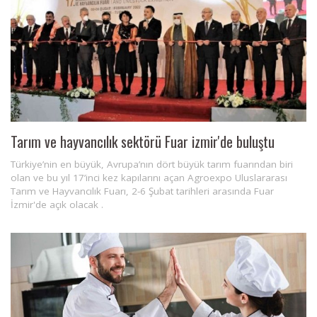
Tarım ve hayvancılık sektörü Fuar izmir'de buluştu
Türkiye’nin en büyük, Avrupa’nın dört büyük tarım fuarından biri
olan ve bu yıl 17’inci kez kapılarını açan Agroexpo Uluslararası
Tarım ve Hayvancılık Fuarı, 2-6 Şubat tarihleri arasında Fuar
İzmir'de açık olacak .