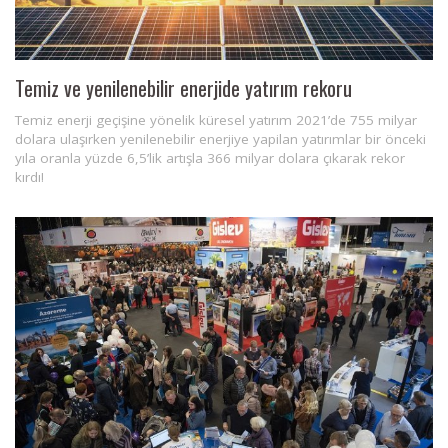
Temiz ve yenilenebilir enerjide yatırım rekoru
Temiz enerji geçişine yönelik küresel yatırım 2021’de 755 milyar
dolara ulaşırken yenilenebilir enerjiye yapilan yatırımlar bir önceki
yıla oranla yüzde 6,5’lik artışla 366 milyar dolara çıkarak rekor
kırdı!