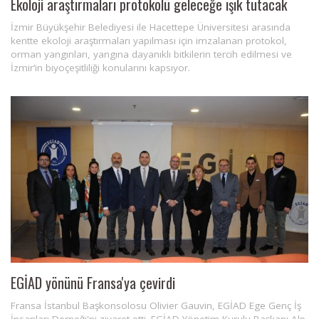
Ekoloji araştırmaları protokolü geleceğe ışık tutacak
İzmir Büyükşehir Belediyesi ile Hacettepe Üniversitesi arasında
kentte ekoloji araştırmaları yapılması için imzalanan protokol,
orman yangınları, yangına dayanıklı bitkilerin tercih edilmesi ve
İzmir’in biyoçeşitliliği konularını kapsıyor.
EGİAD yönünü Fransa'ya çevirdi
Fransa İstanbul Başkonsolosu Olivier Gauvin, EGİAD Ege Genç İş
İnsanları Derneği'ni ziyaret etti. EGİAD Yönetim Kurulu Başkanı Alp