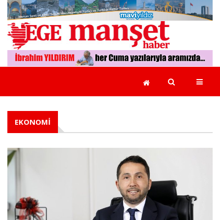
GÜNCEL
EGE
YEREL
YÖNETİMLER
EKONOMİ
EKONOMİ
POLİTİKA
RÖPORTAJLAR