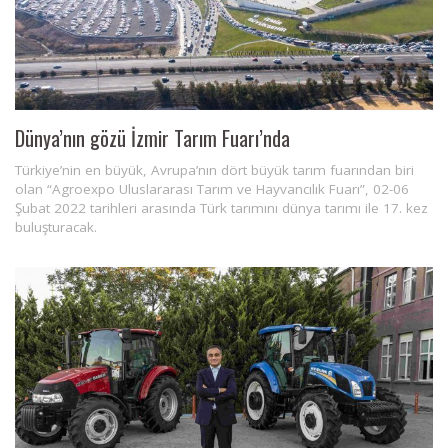
Dünya’nın gözü İzmir Tarım Fuarı’nda
Türkiye’nin en büyük, Avrupa’nın dört büyük tarım fuarından biri
olan “Agroexpo Uluslararası Tarım ve Hayvancılık Fuarı”, 02-06
Şubat 2022 tarihleri arasında Türk tarımını dünya tarımı ile 17. kez
buluşturacak.