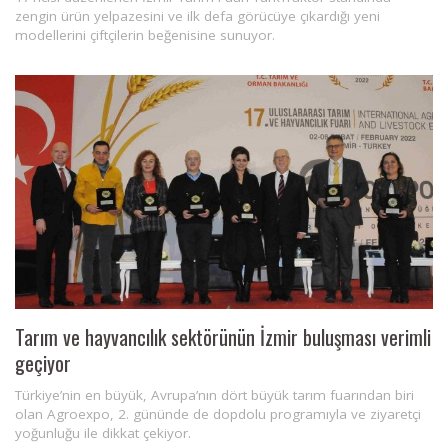
zengin ürün yelpazesini ve ilk defa görücüye çıkardığı yeni
modellerini çiftçilerin beğenisine sunuyor.
Tarım ve hayvancılık sektörünün İzmir buluşması verimli
geçiyor
Türkiye’nin en büyük, Avrupa’nın dört büyük tarım fuarından biri
olan Agroexpo, 2. gününde de dopdolu programıyla ve ziyaretçi
yoğunluğu ile dikkat çekiyor.