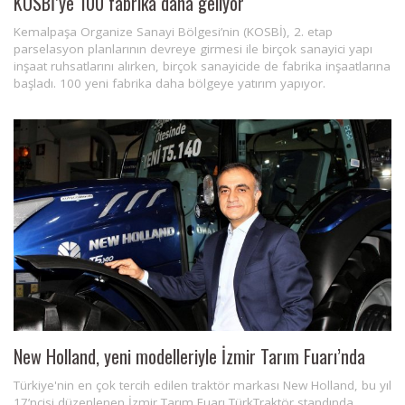
KOSBİ’ye 100 fabrika daha geliyor
Kemalpaşa Organize Sanayi Bölgesi’nin (KOSBİ), 2. etap
parselasyon planlarının devreye girmesi ile birçok sanayici yapı
inşaat ruhsatlarını alırken, birçok sanayicide de fabrika inşaatlarına
başladı. 100 yeni fabrika daha bölgeye yatırım yapıyor.
New Holland, yeni modelleriyle İzmir Tarım Fuarı’nda
Türkiye'nin en çok tercih edilen traktör markası New Holland, bu yıl
17’ncisi düzenlenen İzmir Tarım Fuarı TürkTraktör standında