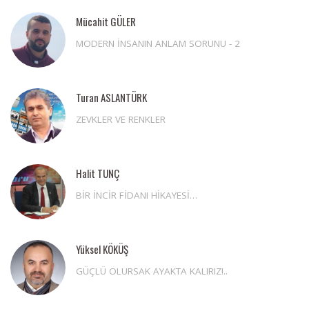
Mücahit GÜLER
MODERN İNSANIN ANLAM SORUNU - 2
Turan ASLANTÜRK
ZEVKLER VE RENKLER
Halit TUNÇ
BİR İNCİR FİDANI HİKAYESİ…
Yüksel KÖKÜŞ
GÜÇLÜ OLURSAK AYAKTA KALIRIZ!..