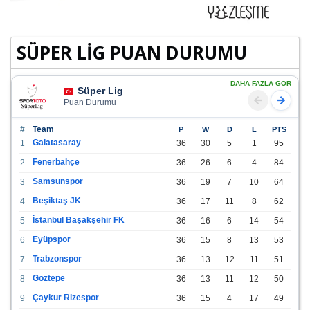
SÜPER LİG PUAN DURUMU
DAHA FAZLA GÖR
Süper Lig
Puan Durumu
#
Team
P
W
D
L
PTS
Galatasaray
1
36
30
5
1
95
Fenerbahçe
2
36
26
6
4
84
Samsunspor
3
36
19
7
10
64
Beşiktaş JK
4
36
17
11
8
62
İstanbul Başakşehir FK
5
36
16
6
14
54
Eyüpspor
6
36
15
8
13
53
Trabzonspor
7
36
13
12
11
51
Göztepe
8
36
13
11
12
50
Çaykur Rizespor
9
36
15
4
17
49