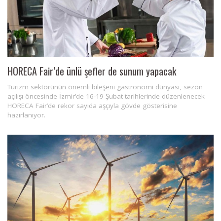
HORECA Fair’de ünlü şefler de sunum yapacak
Turizm sektörünün önemli bileşeni gastronomi dünyası, sezon
açılışı öncesinde İzmir’de 16-19 Şubat tarihlerinde düzenlenecek
HORECA Fair’de rekor sayıda aşçıyla gövde gösterisine
hazırlanıyor.