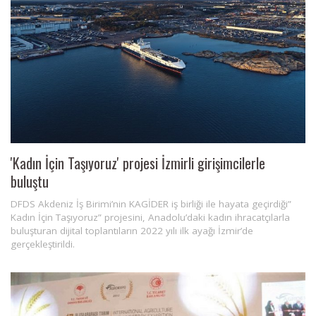
'Kadın İçin Taşıyoruz' projesi İzmirli girişimcilerle
buluştu
DFDS Akdeniz İş Birimi’nin KAGİDER iş birliği ile hayata geçirdiği”
Kadın İçin Taşıyoruz” projesini, Anadolu’daki kadın ihracatçılarla
buluşturan dijital toplantıların 2022 yılı ilk ayağı İzmir’de
gerçekleştirildi.