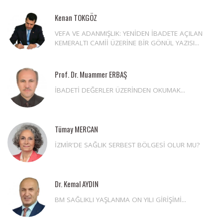
Kenan TOKGÖZ
VEFA VE ADANMIŞLIK: YENİDEN İBADETE AÇILAN
KEMERALTI CAMİİ ÜZERİNE BİR GÖNÜL YAZISI...
Prof. Dr. Muammer ERBAŞ
İBADETİ DEĞERLER ÜZERİNDEN OKUMAK...
Tümay MERCAN
İZMİR'DE SAĞLIK SERBEST BÖLGESİ OLUR MU?
Dr. Kemal AYDIN
BM SAĞLIKLI YAŞLANMA ON YILI GİRİŞİMİ...