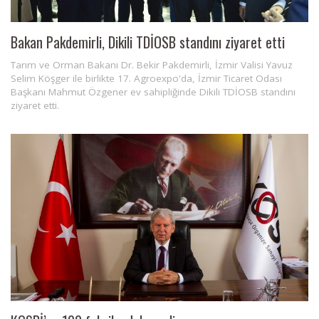
Bakan Pakdemirli, Dikili TDİOSB standını ziyaret etti
Tarım ve Orman Bakanı Dr. Bekir Pakdemirli, İzmir Valisi Yavuz
Selim Köşger ile birlikte 17. Agroexpo'da, İzmir Ticaret Odası
Başkanı Mahmut Özgener ev sahipliğinde Dikili TDİOSB standını
ziyaret etti.