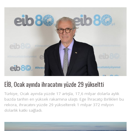
EİB, Ocak ayında ihracatını yüzde 29 yükseltti
Türkiye, Ocak ayında yüzde 17 artışla, 17,6 milyar dolarla aylık
bazda tarihin en yüksek rakamına ulaştı. Ege İhracatçı Birlikleri bu
rekora, ihracatını yüzde 29 yükselterek 1 milyar 372 milyon
dolarlık katkı sağladı.