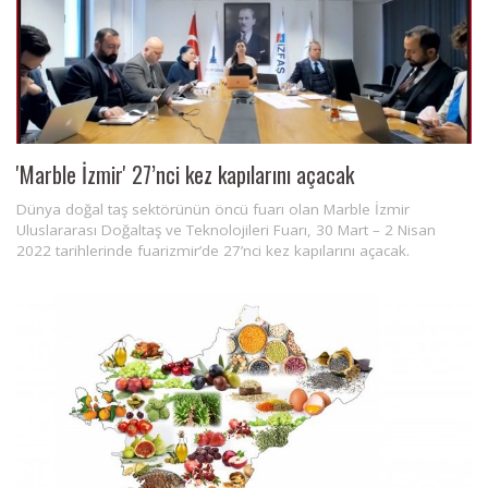
'Marble İzmir' 27’nci kez kapılarını açacak
Dünya doğal taş sektörünün öncü fuarı olan Marble İzmir
Uluslararası Doğaltaş ve Teknolojileri Fuarı, 30 Mart – 2 Nisan
2022 tarihlerinde fuarizmir’de 27’nci kez kapılarını açacak.