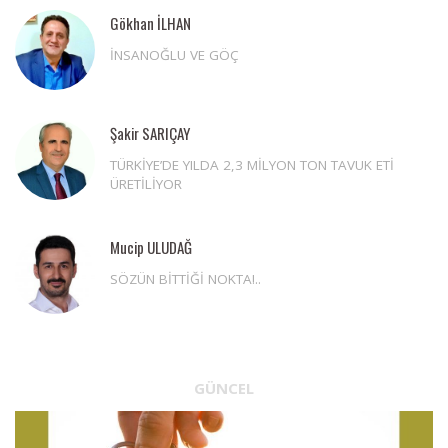
Gökhan İLHAN
İNSANOĞLU VE GÖÇ
Şakir SARIÇAY
TÜRKİYE’DE YILDA 2,3 MİLYON TON TAVUK ETİ
ÜRETİLİYOR
Mucip ULUDAĞ
SÖZÜN BİTTİĞİ NOKTA!..
GÜNCEL