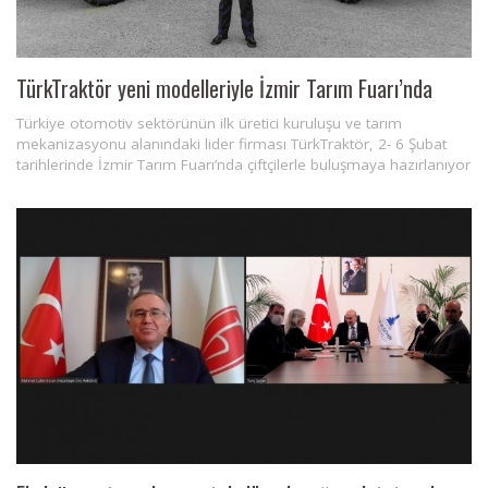
TürkTraktör yeni modelleriyle İzmir Tarım Fuarı’nda
Türkiye otomotiv sektörünün ilk üretici kuruluşu ve tarım
mekanizasyonu alanındaki lider firması TürkTraktör, 2- 6 Şubat
tarihlerinde İzmir Tarım Fuarı’nda çiftçilerle buluşmaya hazırlanıyor