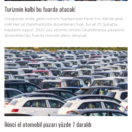
Turizmin kalbi bu fuarda atacak!
Avrupa’nın önde gelen turizm fuarlarından Ferie For Alle’de iptal
yok! Her yıl Danimarka’da düzenlenen fuar, bu yıl 25 Şubat’ta
kapılarını açıyor. 2022 yaz sezonu öncesi İskandinavya pazarının
dinamikleri bu fuarda mercek altına alınacak.
İkinci el otomobil pazarı yüzde 7 daraldı