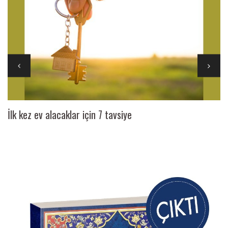
İlk kez ev alacaklar için 7 tavsiye
Ai