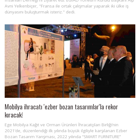
Avni Yelkenbiçer, "Fransa ile ortak çalışmalar yaparak iki ülke iş
dünyasını buluşturmak isteriz." dedi.
Mobilya ihracatı 'ezber bozan tasarımlar'la rekor
kıracak!
Ege Mobilya Kağıt ve Orman Ürünleri İhracatçıları Birliği’nin
2021’de, düzenlendiği ilk yılında büyük ilgiliyle karşılanan Ezber
Bozan Tasarım Yarışması, 2022 yılında “SMART FURNITURE”